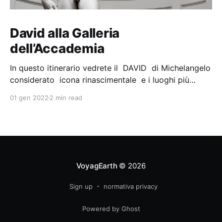
David alla Galleria
dell’Accademia
In questo itinerario vedrete il DAVID di Michelangelo
considerato icona rinascimentale e i luoghi più
importanti e celebri della città. Galleria
01 gen 2022
2 min read
dell’Accademia Questa galleria ha un valore storico
poichè è stata sede di una delle prime e più
prestigiose scuole per l’arte della scultura; oltre al
David vi
VoyagEarth
© 2026
Sign up
normativa privacy
Powered by Ghost