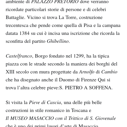
ambiente di
PALAZZO PRETORIO
dove verranno
ricordate particolari storie di persone e di celebri
Battaglie. Vicino si trova La Torre, costruzione
trecentesca che pende come quella di Pisa e la campana
datata 1384 su cui è incisa una iscrizione che ricorda la
sconfitta del partito
Ghibellino
.
Castelfranco
, Borgo fondato nel 1299, ha la tipica
piazza con le strade secondo la maniera dei borghi del
XIII secolo con mura progettate da
Arnolfo
di
Cambio
che ha disegnato anche il Duomo di Firenze Qui si
trova l’altra celebre pieve:S. PIETRO A SOFFENA.
Si visita la
Pieve di Cascia
, una delle più belle
costruzioni in stile romanico in Toscana e
Il MUSEO MASACCIO con il Trittico di S. Giovenale
che è uno dei primi lavori d’arte di Masaccio.