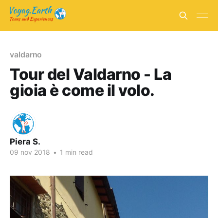
valdarno
Tour del Valdarno - La
gioia è come il volo.
Piera S.
09 nov 2018
•
1 min read