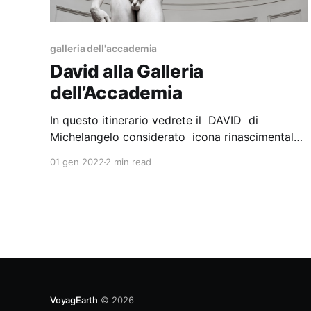
galleria dell'accademia
David alla Galleria
dell’Accademia
In questo itinerario vedrete il DAVID di
Michelangelo considerato icona rinascimentale
e i luoghi più importanti e celebri della città.
01 gen 2022
2 min read
Galleria dell’Accademia Questa galleria ha un
valore storico poichè è stata sede di una delle
prime e più prestigiose scuole per l’arte della
scultura; oltre al David vi
VoyagEarth
© 2026